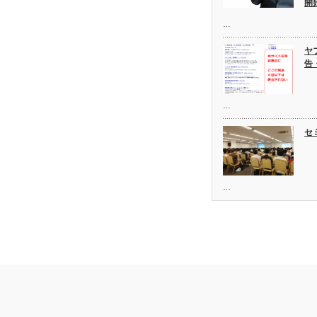
開
…
ヤ
告
…
セ
…