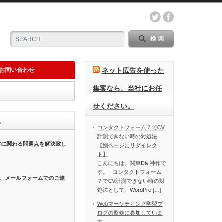
お問い合わせ
ネット広告を使った
集客なら、当社にお任
せください。
、
コンタクトフォーム７でCV
計測できない時の対処法
営に関わる問題点を解決致し
【別ページにリダイレク
ト】
こんにちは、関東Div.神作で
す。 コンタクトフォーム
、メールフォームでのご連
７でCV計測できない時の対
処法として、WordPre […]
Webマーケティング学習ブ
ログの監修に参加していま
す。