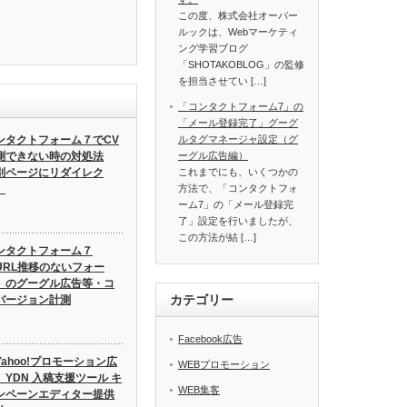
この度、株式会社オーバー
ルックは、Webマーケティ
ング学習ブログ
「SHOTAKOBLOG」の監修
を担当させてい […]
「コンタクトフォーム7」の
「メール登録完了」グーグ
ンタクトフォーム７でCV
ルタグマネージャ設定（グ
測できない時の対処法
ーグル広告編）
別ページにリダイレク
これまでにも、いくつかの
】
方法で、「コンタクトフォ
ーム7」の「メール登録完
了」設定を行いましたが、
この方法が結 […]
ンタクトフォーム７
URL推移のないフォー
）のグーグル広告等・コ
カテゴリー
バージョン計測
Facebook広告
Yahoo!プロモーション広
WEBプロモーション
】YDN 入稿支援ツール キ
WEB集客
ンペーンエディター提供