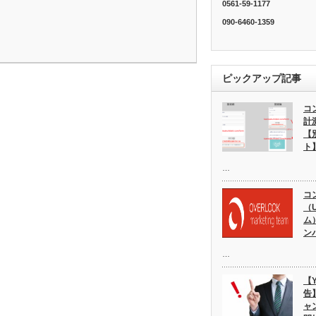
0561-59-1177
090-6460-1359
ピックアップ記事
コ
計
【
ト
…
コ
（
ム
ン
…
【
告
ャ